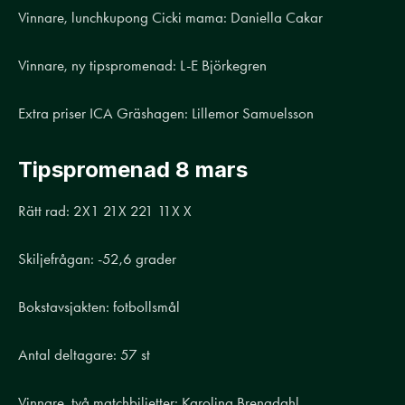
Vinnare, lunchkupong Cicki mama: Daniella Cakar
Vinnare, ny tipspromenad: L-E Björkegren
Extra priser ICA Gräshagen: Lillemor Samuelsson
Tipspromenad 8 mars
Rätt rad: 2X1 21X 221 11X X
Skiljefrågan: -52,6 grader
Bokstavsjakten: fotbollsmål
Antal deltagare: 57 st
Vinnare, två matchbiljetter: Karolina Brengdahl