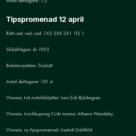
Antal deltagare : 72
Tipspromenad 12 april
Rätt rad: rad: rad: 1X2 2XX 2X1 112 1
Skiljefrågan: år 1955
Bokstavsjakten: Trisslott
Antal deltagare: 101 st
Vinnare, två matchbiljetter: Lars Erik Björkegren
Vinnare, lunchkupong Cicki mama: Athena Wandeby
Vinnare, ny tipspromenad: Liselott Dahlkild