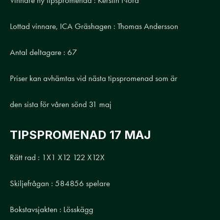
Vinnare ny tipspromenad : Kerstin Nord
Lottad vinnare, ICA Gräshagen : Thomas Andersson
Antal deltagare : 67
Priser kan avhämtas vid nästa tipspromenad som är
den sista för våren sönd 31 maj
TIPSPROMENAD 17 MAJ
Rätt rad : 1X1 X12 122 X12X
Skiljefrågan : 584856 spelare
Bokstavsjakten : Lösskägg