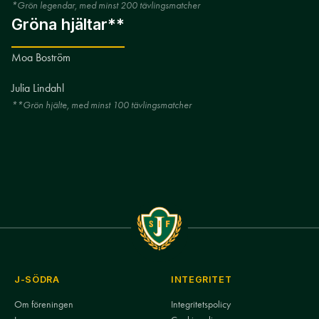
*Grön legendar, med minst 200 tävlingsmatcher
Gröna hjältar**
Moa Boström
Julia Lindahl
**Grön hjälte, med minst 100 tävlingsmatcher
J-SÖDRA
INTEGRITET
Om föreningen
Integritetspolicy