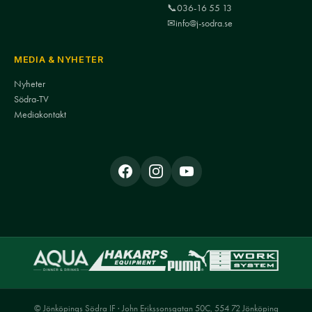
📞
036-16 55 13
✉
info@j-sodra.se
MEDIA & NYHETER
Nyheter
Södra-TV
Mediakontakt
© Jönköpings Södra IF · John Erikssonsgatan 50C, 554 72 Jönköping