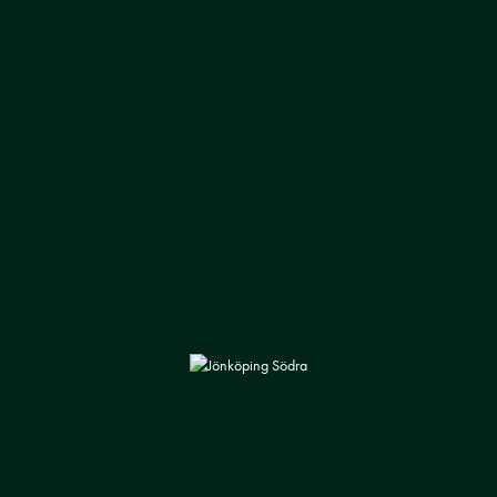
J-SÖDRA
INTEGRITET
Om föreningen
Integritetspolicy
Lagen
Cookiepolicy