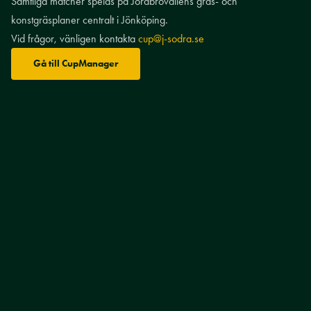
Samtliga matcher spelas på Jordbrovallens gräs- och
konstgräsplaner centralt i Jönköping.
Vid frågor, vänligen kontakta
cup@j-sodra.se
Gå till CupManager