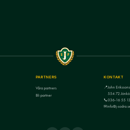
PARTNERS
KONTAKT
📍
John Eriksso
Våra partners
554 72 Jönkö
Bli partner
📞
036-16 55 1
✉
info@j-sodra.s