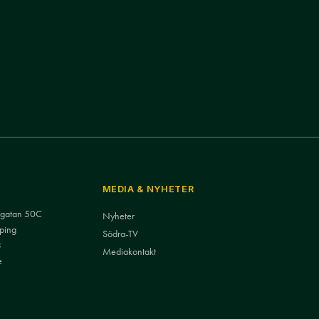
MEDIA & NYHETER
nsgatan 50C
Nyheter
ping
Södra-TV
3
Mediakontakt
e