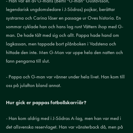
- Han var en av G-mans (Bertil "G-man" Gustavsson,
legendarisk ungdomsledare i J-Södras) pojkar, berättar
systrarna och Carina läser en passage ur Oves historia. En
sommar cyklade han och hans lag runt Vättern ihop med G-
man. De hade tält med sig och allt. Pappa hade hand om
lagkassan, men tappade bort plånboken i Vadstena och
hittade den inte. Men G-Man var uppe hela den natten och
fann pengarna till slut.
- Pappa och G-man var vänner under hela livet. Han kom till
oss på julafton bland annat.
Hur gick er pappas fotbollskarriär?
- Han kom aldrig med i J-Södras A-lag, men han var med i
det allsvenska reservlaget. Han var vänsterback då, men på