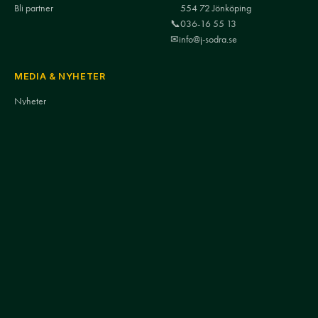
Bli partner
554 72 Jönköping
📞
036-16 55 13
✉
info@j-sodra.se
MEDIA & NYHETER
Nyheter
Södra-TV
Mediakontakt