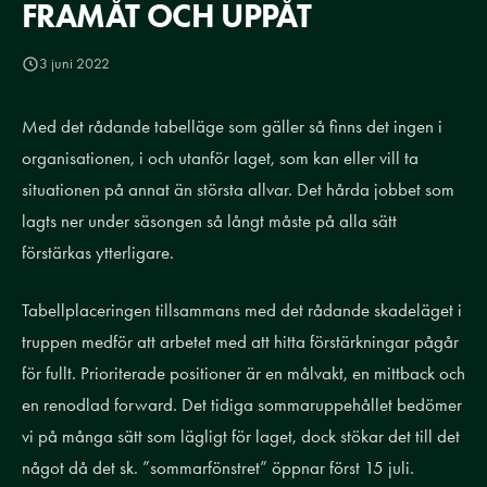
FRAMÅT OCH UPPÅT
3 juni 2022
Med det rådande tabelläge som gäller så finns det ingen i
organisationen
, i och utanför laget,
som kan eller vill ta
situationen på
annat än
största allvar.
Det hårda jobbet som
lagts ner under säsongen så långt måste på alla sätt
förstärkas ytterligare.
Tabellplaceringen tillsammans med det rådande skadeläget
i
truppen medför att arbetet med att hitta förstärkningar pågår
för fullt.
Prioriterade positioner är en målvakt, en mittback och
en renodlad
forward.
Det tidiga
sommaruppehållet bedömer
vi
på många sätt
som lägligt för
laget, dock stökar det till det
något då det sk. ”sommarfönstret” öppnar först 15 juli.