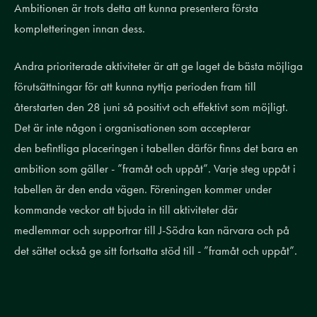
Ambitionen är trots detta att kunna presentera första
kompletteringen innan dess.
Andra prioriterade
aktiviteter
är att ge laget de bästa möjliga
förutsättningar för att
kunna nyttja perioden fram till
återstarten den 28 juni så positivt och effektivt som möjligt.
Det är inte någon i organisationen som accepterar
den
befintliga placeringen i tabellen därför
finns det bara en
ambition som
gäller
-
”framåt och uppåt”. Varje steg
uppåt i
tabellen
är de
n
enda
vägen.
Föreningen kommer under
kommande veckor att bjuda in till aktiviteter där
medlemmar
och supportrar
till J-Södra kan närvara och på
det sättet också ge
sitt
fortsatta stöd
till
-
”framåt och uppåt”.