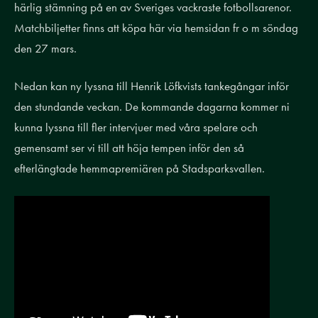
härlig stämning på en av Sveriges vackraste fotbollsarenor.
Matchbiljetter finns att köpa här via hemsidan fr o m söndag
den 27 mars.
Nedan kan ny lyssna till Henrik Löfkvists tankegångar inför
den stundande veckan. De kommande dagarna kommer ni
kunna lyssna till fler intervjuer med våra spelare och
gemensamt ser vi till att höja tempen inför den så
efterlängtade hemmapremiären på Stadsparksvallen.