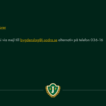
orer
via mejl till
bygdenslag@j-sodra.se
alternativ på telefon 036-16