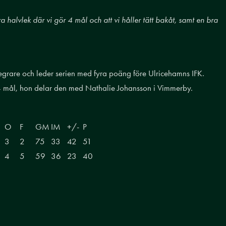
a halvlek där vi gör 4 mål och att vi håller tätt bakåt, samt en bra
esegrare och leder serien med fyra poäng före Ulricehamns IFK.
34 mål, hon delar den med Nathalie Johansson i Vimmerby.
O
F
GM
IM
+/-
P
3
2
75
33
42
51
4
5
59
36
23
40