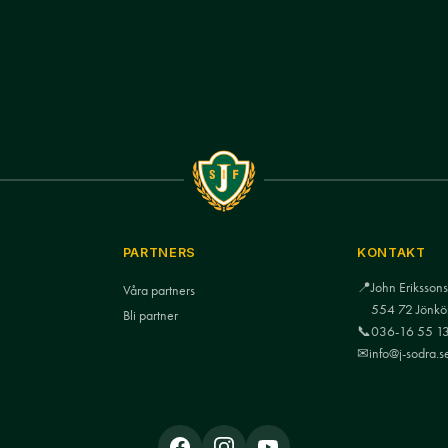
PARTNERS
KONTAKT
📍
John Eriksso
Våra partners
554 72 Jönkö
Bli partner
📞
036-16 55 1
✉
info@j-sodra.s