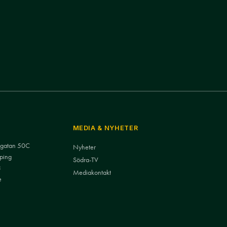
MEDIA & NYHETER
nsgatan 50C
Nyheter
ping
Södra-TV
3
Mediakontakt
e