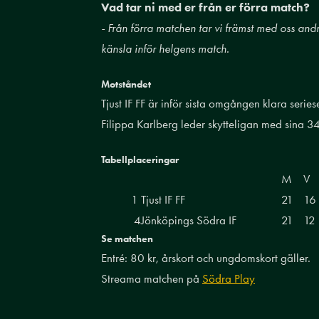
Vad tar ni med er från er förra match?
- Från förra matchen tar vi främst med oss andr
känsla inför helgens match.
Motståndet
Tjust IF FF är inför sista omgången klara seri
Filippa Karlberg leder skytteligan med sina 
Tabellplaceringar
M
V
1
Tjust IF FF
21
16
4
Jönköpings Södra IF
21
12
Se matchen
Entré: 80 kr, årskort och ungdomskort gäller.
Streama matchen på
Södra Play