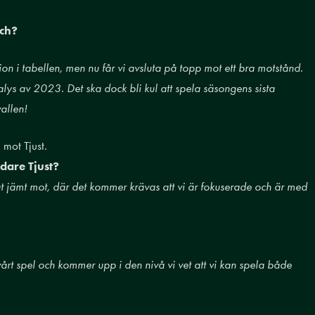
tch?
ion i tabellen, men nu får vi avsluta på topp mot ett bra motstånd.
ys av 2023. Det ska dock bli kul att spela säsongens sista
allen!
 mot Tjust.
are Tjust?
digt jämt mot, där det kommer krävas att vi är fokuserade och är med
vårt spel och kommer upp i den nivå vi vet att vi kan spela både