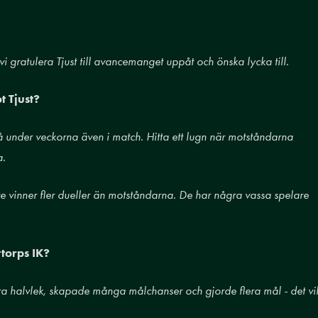
 vi gratulera Tjust till avancemanget uppåt och önska lycka till.
t Tjust?
 på under veckorna även i match. Hitta ett lugn när motståndarna
a.
re vinner fler dueller än motståndarna.
De har några vassa spelare
torps IK?
dra halvlek, skapade många målchanser och gjorde flera mål - det vil