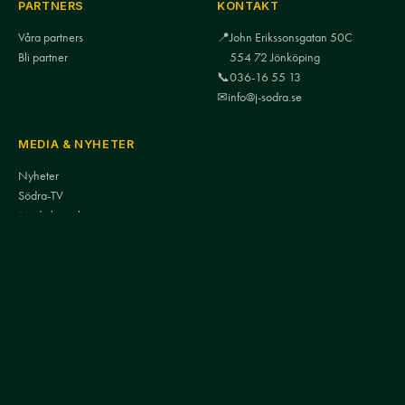
PARTNERS
KONTAKT
Våra partners
📍
John Erikssonsgatan 50C
Bli partner
554 72 Jönköping
📞
036-16 55 13
✉
info@j-sodra.se
MEDIA & NYHETER
Nyheter
Södra-TV
Mediakontakt