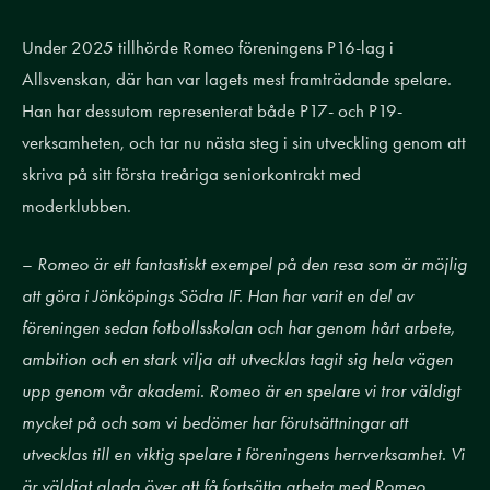
Under 2025 tillhörde Romeo föreningens P16-lag i
Allsvenskan, där han var lagets mest framträdande spelare.
Han har dessutom representerat både P17- och P19-
verksamheten, och tar nu nästa steg i sin utveckling genom att
skriva på sitt första treåriga seniorkontrakt med
moderklubben.
–
Romeo är ett fantastiskt exempel på den resa som är möjlig
att göra i Jönköpings Södra IF. Han har varit en del av
föreningen sedan fotbollsskolan och har genom hårt arbete,
ambition och en stark vilja att utvecklas tagit sig hela vägen
upp genom vår akademi. Romeo är en spelare vi tror väldigt
mycket på och som vi bedömer har förutsättningar att
utvecklas till en viktig spelare i föreningens herrverksamhet. Vi
är väldigt glada över att få fortsätta arbeta med Romeo