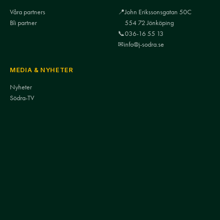
Våra partners
📍
John Erikssonsgatan 50C
Bli partner
554 72 Jönköping
📞
036-16 55 13
✉
info@j-sodra.se
MEDIA & NYHETER
Nyheter
Södra-TV
Mediakontakt