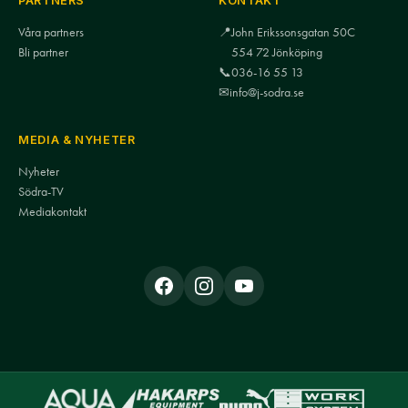
PARTNERS
KONTAKT
Våra partners
📍
John Erikssonsgatan 50C
Bli partner
554 72 Jönköping
📞
036-16 55 13
✉
info@j-sodra.se
MEDIA & NYHETER
Nyheter
Södra-TV
Mediakontakt