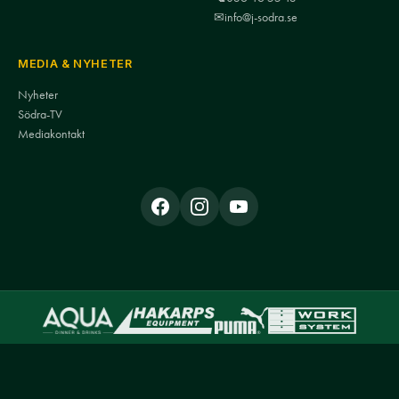
✉
info@j-sodra.se
MEDIA & NYHETER
Nyheter
Södra-TV
Mediakontakt
© Jönköpings Södra IF · John Erikssonsgatan 50C, 554 72 Jönköping