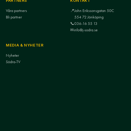
PARTNERS
KONTAKT
Våra partners
📍
John Erikssonsgatan 50C
Bli partner
554 72 Jönköping
📞
036-16 55 13
✉
info@j-sodra.se
MEDIA & NYHETER
Nyheter
Södra-TV
Mediakontakt