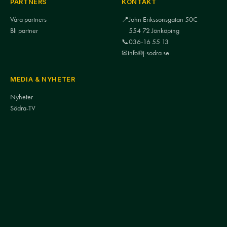
PARTNERS
KONTAKT
Våra partners
📍
John Erikssonsgatan 50C
Bli partner
554 72 Jönköping
📞
036-16 55 13
✉
info@j-sodra.se
MEDIA & NYHETER
Nyheter
Södra-TV
Mediakontakt