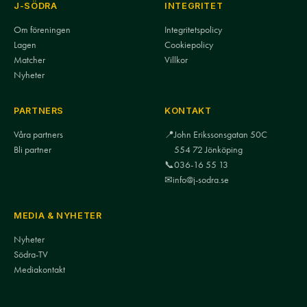
J-SÖDRA
INTEGRITET
Om föreningen
Integritetspolicy
Lagen
Cookiepolicy
Matcher
Villkor
Nyheter
PARTNERS
KONTAKT
Våra partners
📍
John Erikssonsgatan 50C
Bli partner
554 72 Jönköping
📞
036-16 55 13
✉
info@j-sodra.se
MEDIA & NYHETER
Nyheter
Södra-TV
Mediakontakt