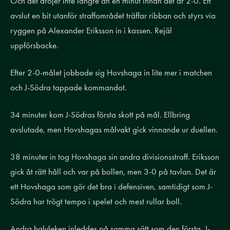
Och det dröjer inte längre än en minut innan det är 2-0. Ett
avslut en bit utanför straffområdet träffar ribban och styrs via
ryggen på Alexander Eriksson in i kassen. Rejäl
uppförsbacke.
Efter 2-0-målet jobbade sig Hovshaga in lite mer i matchen
och J-Södra tappade kommandot.
34 minuter kom J-Södras första skott på mål. Ellbring
avslutade, men Hovshagas målvakt gick vinnande ur duellen.
38 minuter in tog Hovshaga sin andra divisionsstraff. Eriksson
gick åt rätt håll och var på bollen, men 3-0 på tavlan. Det är
ett Hovshaga som gör det bra i defensiven, samtidigt som J-
Södra har trögt tempo i spelet och mest rullar boll.
Andra halvleken inleddes på samma sätt som den första. J-