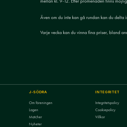
mellan kl. 9-12. Efter promenaden finns möjli
Även om du inte kan gå rundan kan du delta in
Varje vecka kan du vinna fina priser, bland ann
J-SÖDRA
INTEGRITET
Om föreningen
Integritetspolicy
Lagen
Cookiepolicy
Matcher
Villkor
Nyheter