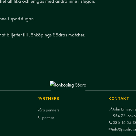
ghet att fika och umgås med andra inne i stugan.
ne i sportstugan.
at biljetter till Jönköpings Södras matcher.
PARTNERS
KONTAKT
📍
John Eriksso
Våra partners
554 72 Jönkö
Bli partner
📞
036-16 55 1
✉
info@j-sodra.s