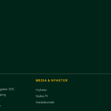
MEDIA & NYHETER
nsgatan 50C
Nyheter
ping
Södra-TV
3
Mediakontakt
e