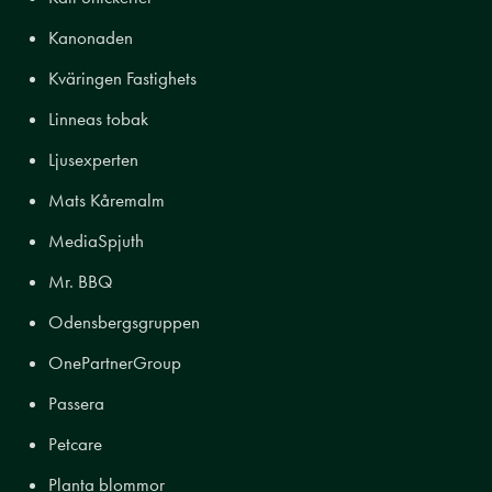
Kanonaden
Kväringen Fastighets
Linneas tobak
Ljusexperten
Mats Kåremalm
MediaSpjuth
Mr. BBQ
Odensbergsgruppen
OnePartnerGroup
Passera
Petcare
Planta blommor