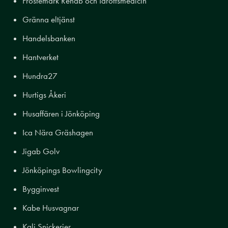
Frostemark Rehab och Idrottsmedicin
Gränna eltjänst
Handelsbanken
Hantverket
Hundra27
Hurtigs Åkeri
Husaffären i Jönköping
Ica Nära Gräshagen
Jigab Golv
Jönköpings Bowlingcity
Bygginvest
Kabe Husvagnar
Kali Snickerier