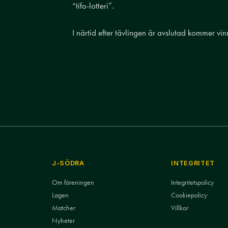
“tifo-lotteri”.
I närtid efter tävlingen är avslutad kommer vi
J-SÖDRA
INTEGRITET
Om föreningen
Integritetspolicy
Lagen
Cookiepolicy
Matcher
Villkor
Nyheter