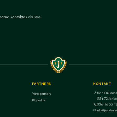
nnarna kontaktas via sms.
PARTNERS
KONTAKT
📍
John Eriksso
Våra partners
554 72 Jönkö
Bli partner
📞
036-16 55 1
✉
info@j-sodra.s