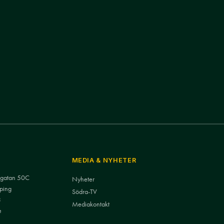
MEDIA & NYHETER
nsgatan 50C
Nyheter
ping
Södra-TV
3
Mediakontakt
e