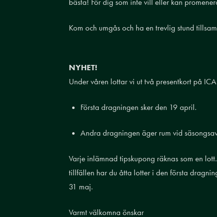
bästa! För dig som inte vill eller kan promene
Kom och umgås och ha en trevlig stund tillsa
NYHET!
Under våren lottar vi ut två presentkort på ICA
Första dragningen sker den 19 april.
Andra dragningen äger rum vid säsongsav
Varje inlämnad tipskupong räknas som en lott. 
tillfällen har du åtta lotter i den första drag
31 maj.
Varmt välkomna önskar