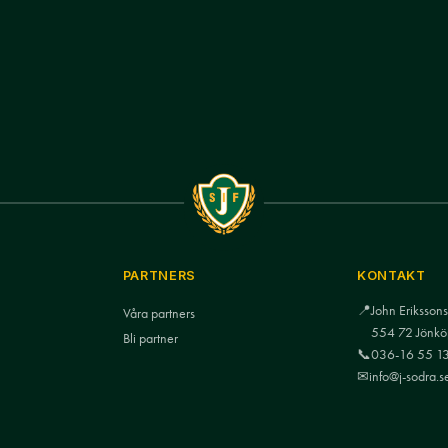
PARTNERS
KONTAKT
📍
John Eriksso
Våra partners
554 72 Jönkö
Bli partner
📞
036-16 55 1
✉
info@j-sodra.s