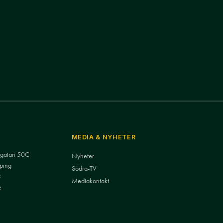
MEDIA & NYHETER
nsgatan 50C
Nyheter
ping
Södra-TV
3
Mediakontakt
e