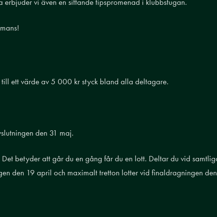
ra erbjuder vi även en sittande tipspromenad i klubbstugan.
mmans!
 till ett värde av 5 000 kr styck bland alla deltagare.
slutningen den 31 maj.
Det betyder att går du en gång får du en lott. Deltar du vid samtlig
ningen den 19 april och maximalt tretton lotter vid finaldragningen den