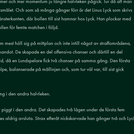
 mer och mer momentum ju längre halvleken pågick. Tur då att man
gsmålet. Och som så många gånger förr är det Linus Lyck som skrivs
 vänsterkanten, där bollen till sist hamnar hos Lyck. Han plockar med
ollen för femte matchen i följd.
m mest höll sig på mittplan och inte intill något av straffområdena,
dot. De skapade en del offensiva chanser och därtill en del
vtid, då en Lundspelare fick två chanser på samma gång. Den första
pe, balanserade på mållinjen och, som tur väl var, till sist gick
ing i den andra halvleken.
t piggt i den andra. Det skapades två lägen under de första fem
des aldrig avsluta. Strax efteråt nickskarvade han gånger två och Lyc