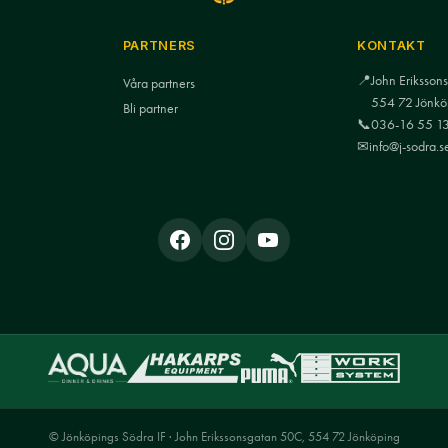
PARTNERS
KONTAKT
📍
John Eriksso
Våra partners
554 72 Jönkö
Bli partner
📞
036-16 55 1
✉
info@j-sodra.s
© Jönköpings Södra IF · John Erikssonsgatan 50C, 554 72 Jönköping