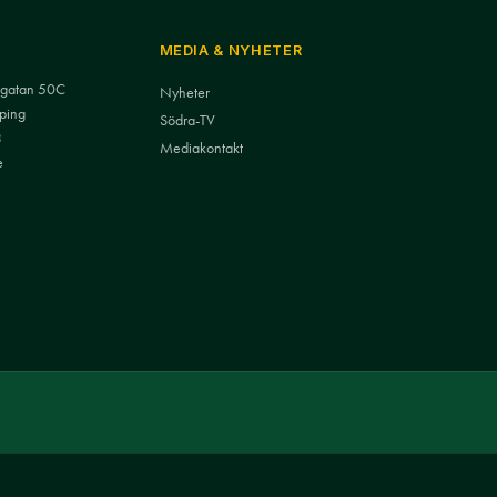
MEDIA & NYHETER
nsgatan 50C
Nyheter
ping
Södra-TV
3
Mediakontakt
e