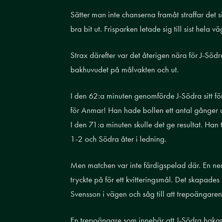
Sätter man inte chanserna framåt straffar det 
bra bit ut. Frisparken letade sig till sist hela 
Strax därefter var det återigen nära för J-Södra
bakhuvudet på målvakten och ut.
I den 62:a minuten genomförde J-Södra sitt för
för Anmar! Han hade bollen ett antal gånger 
I den 71:a minuten skulle det ge resultat. Han
1-2 och Södra åter i ledning.
Men matchen var inte färdigspelad där. En ner
tryckte på för ett kvitteringsmål. Det skapade
Svensson i vägen och såg till att trepoängaren
En trepoängare som innebär att J-Södra hakar