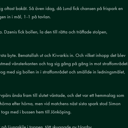
sig oftast bakåt. Så även idag, då Lund fick chansen på frispark en
vägen in i mål, 1-1 på tavlan.
. Dzenis fick bollen, la den till rätta och träffade stolpen,
sta byte. Benatallah ut och Kiwarkis in. Och vilket inhopp det blev
utmed vänsterkanten och tog sig gång på gång in mot straffområdet
 tog med sig bollen in i straffområdet och smällde in ledningsmålet,
vpärs ända fram till slutet väntade, och det var ett hemmalag som
s hörna efter hörna, men vid matchens näst sista spark stod Simon
 togs med i bussen hem till Jönköping.
 på Ljungskile i toppen, tätt skuggade av Norrby.