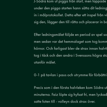
J-Södra kom ut pigga från start, men tappade
under den pigga starten hann sätta dit lednin
in i målprotokollet. Detta efter ett inspel från
sig den, lägger den till rätta och placerar in b
Efter ledningsmålet följde en period av spel so
men sedan var det hemmalaget som tog komman
hörnor. Och farligast blev de strax innan hal
tog i täck och den andra i Svenssons högra stol
utanför målet.
0-1 på tavlan i paus och utrymme för förbättr
Precis som i den första halvleken kom Södra u
minuterna. Faiz löpte sig hyfsat fri, men lycka
satte foten till - volleyn dock strax över.