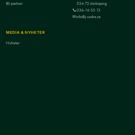
Bli partner
554 72 Jönköping
📞
036-16 55 13
✉
info@j-sodra.se
MEDIA & NYHETER
Nyheter
Södra-TV
Mediakontakt