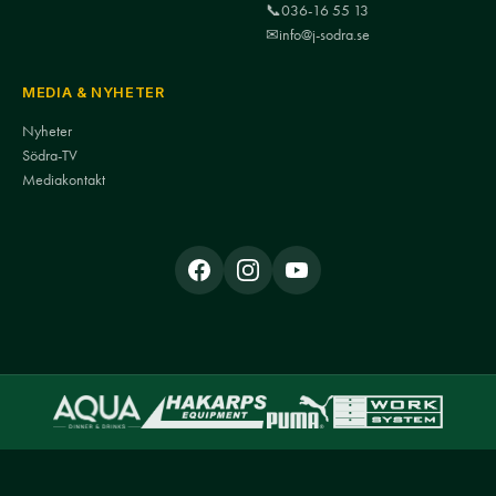
📞
036-16 55 13
✉
info@j-sodra.se
MEDIA & NYHETER
Nyheter
Södra-TV
Mediakontakt
© Jönköpings Södra IF · John Erikssonsgatan 50C, 554 72 Jönköping