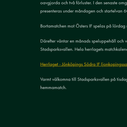
oavgjorda och två förluster. I den senaste 
presenteras under måndagen och startelvan 60
Bortamatchen mot Östers IF spelas på lördag
Därefter väntar en månads speluppehåll och vå
Stadsparksvallen. Hela herrlagets matchkalend
Herrlaget - Jönköpings Södra IF (jonkopingsso
Varmt välkomna till Stadsparksvallen på tisdag
hemmamatch.