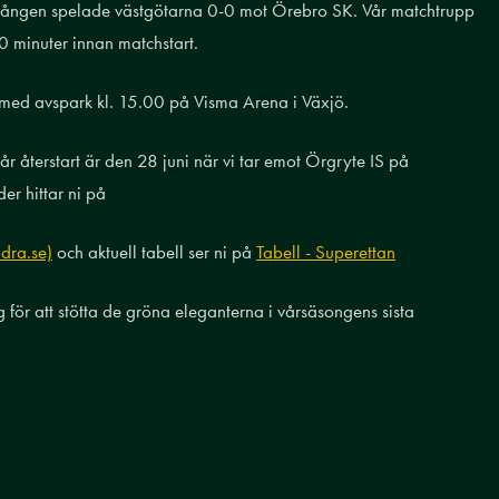
omgången spelade västgötarna 0-0 mot Örebro SK. Vår matchtrupp
 minuter innan matchstart.
 med avspark kl. 15.00 på Visma Arena i Växjö.
r återstart är den 28 juni när vi tar emot Örgryte IS på
er hittar ni på
dra.se)
och aktuell tabell ser ni på
Tabell - Superettan
 för att stötta de gröna eleganterna i vårsäsongens sista