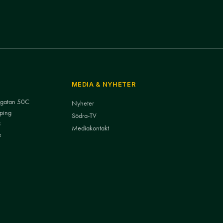
MEDIA & NYHETER
nsgatan 50C
Nyheter
ping
Södra-TV
3
Mediakontakt
e