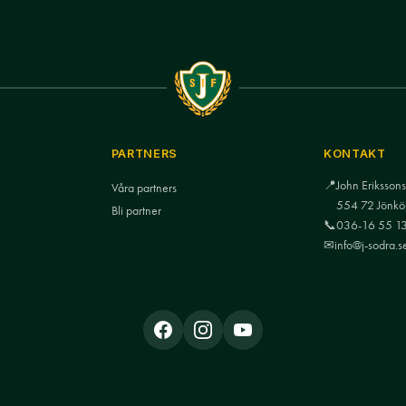
PARTNERS
KONTAKT
📍
John Eriksso
Våra partners
554 72 Jönkö
Bli partner
📞
036-16 55 1
✉
info@j-sodra.s