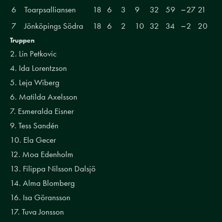
6
Toarpsalliansen
18
6
3
9
32
59
−27
21
7
Jönköpings Södra
18
6
2
10
32
34
−2
20
Truppen
2. Lin Petkovic
4. Ida Lorentzson
5. Leja Wiberg
6. Matilda Axelsson
7. Esmeralda Eisner
9. Tess Sandén
10. Ela Gecer
12. Moa Edenholm
13. Filippa Nilsson Dalsjö
14. Alma Blomberg
16. Isa Göransson
17. Tuva Jonsson