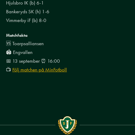
Hjulsbro IK (b) 6-1
Bankeryds SK (h) 1-6
Vimmerby iF (b) 8-0
Matchfakta
🆚 Toarpsalliansen
🏟️ Engvallen
📅 13 september ⏰ 16:00
📺
Följ matchen på MinFotboll