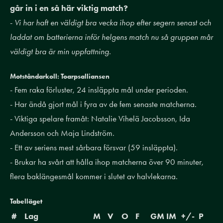
går in i en så här viktig match?
-
Vi har haft en väldigt bra vecka ihop efter segern senast och
laddat om batterierna inför helgens match nu så gruppen mår
väldigt bra är min uppfattning.
Motståndarkoll: Toarpsalliansen
- Fem raka förluster, 24 insläppta mål under perioden.
- Har ändå gjort mål i fyra av de fem senaste matcherna.
- Viktiga spelare framåt: Natalie Vihelä Jacobsson, Ida
Andersson och Maja Lindström.
- Ett av seriens mest sårbara försvar (59 insläppta).
- Brukar ha svårt att hålla ihop matcherna över 90 minuter,
flera baklängesmål kommer i slutet av halvlekarna.
Tabelläget
#
Lag
M
V
O
F
GM
IM
+/-
P