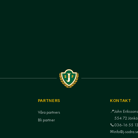
PARTNERS
KONTAKT
📍
John Eriksso
Våra partners
554 72 Jönkö
Bli partner
📞
036-16 55 1
✉
info@j-sodra.s