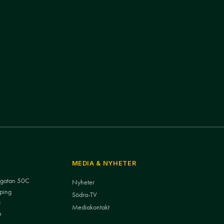
MEDIA & NYHETER
nsgatan 50C
Nyheter
ping
Södra-TV
3
Mediakontakt
e