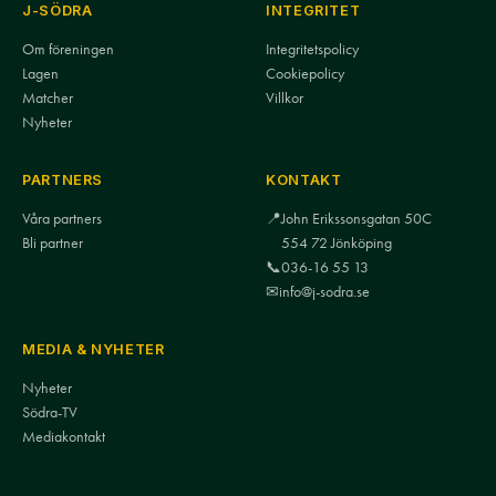
J-SÖDRA
INTEGRITET
Om föreningen
Integritetspolicy
Lagen
Cookiepolicy
Matcher
Villkor
Nyheter
PARTNERS
KONTAKT
Våra partners
📍
John Erikssonsgatan 50C
Bli partner
554 72 Jönköping
📞
036-16 55 13
✉
info@j-sodra.se
MEDIA & NYHETER
Nyheter
Södra-TV
Mediakontakt