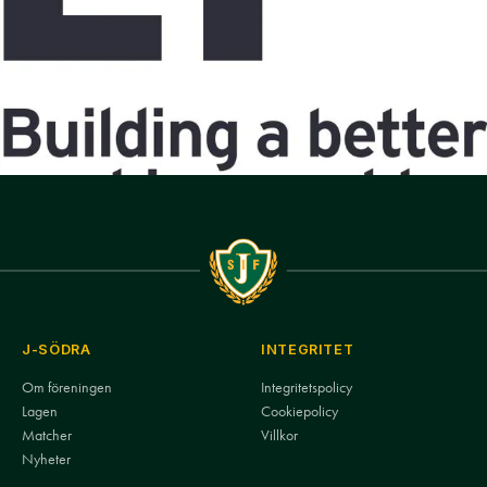
J-SÖDRA
INTEGRITET
Om föreningen
Integritetspolicy
Lagen
Cookiepolicy
Matcher
Villkor
Nyheter