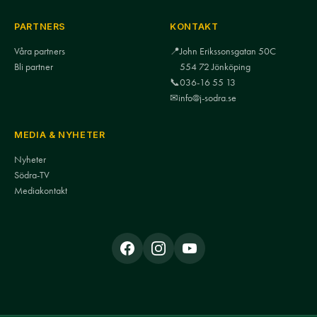
PARTNERS
KONTAKT
Våra partners
📍
John Erikssonsgatan 50C
Bli partner
554 72 Jönköping
📞
036-16 55 13
✉
info@j-sodra.se
MEDIA & NYHETER
Nyheter
Södra-TV
Mediakontakt