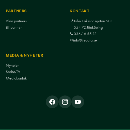
PARTNERS
KONTAKT
Våra partners
📍
John Erikssonsgatan 50C
Bli partner
554 72 Jönköping
📞
036-16 55 13
✉
info@j-sodra.se
MEDIA & NYHETER
Nyheter
Södra-TV
Mediakontakt