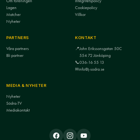
Om föreningen
Integritetspolicy
Lagen
Cookiepolicy
Matcher
Villkor
Nyheter
PARTNERS
KONTAKT
Våra partners
📍
John Erikssonsgatan 50C
Bli partner
554 72 Jönköping
📞
036-16 55 13
✉
info@j-sodra.se
MEDIA & NYHETER
Nyheter
Södra-TV
Mediakontakt