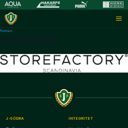
Partners
Storefactory
J-SÖDRA
INTEGRITET