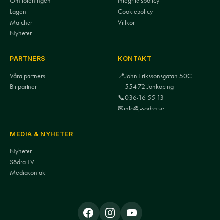
Om föreningen
Integritetspolicy
Lagen
Cookiepolicy
Matcher
Villkor
Nyheter
PARTNERS
KONTAKT
Våra partners
📍
John Erikssonsgatan 50C
Bli partner
554 72 Jönköping
📞
036-16 55 13
✉
info@j-sodra.se
MEDIA & NYHETER
Nyheter
Södra-TV
Mediakontakt