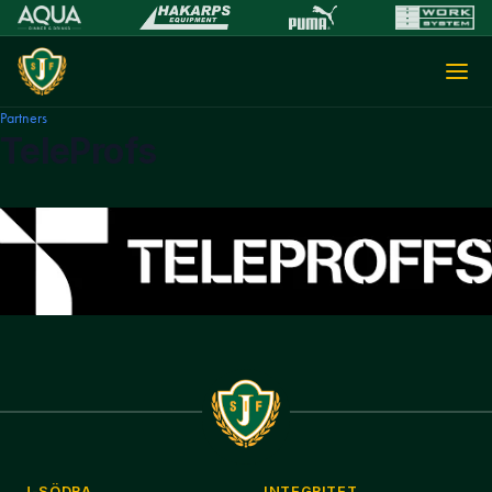
Partners
TeleProfs
J-SÖDRA
INTEGRITET