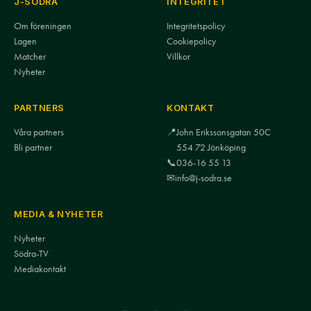
J-SÖDRA
INTEGRITET
Om föreningen
Integritetspolicy
Lagen
Cookiepolicy
Matcher
Villkor
Nyheter
PARTNERS
KONTAKT
Våra partners
📍
John Erikssonsgatan 50C
Bli partner
554 72 Jönköping
📞
036-16 55 13
✉
info@j-sodra.se
MEDIA & NYHETER
Nyheter
Södra-TV
Mediakontakt