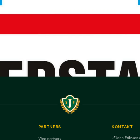
PARTNERS
KONTAKT
📍
John Eriksso
Våra partners