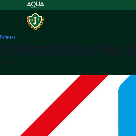
Partners
Vätterstadens Riv &
April 13, 2026