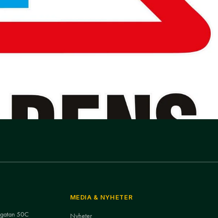
MEDIA & NYHETER
nsgatan 50C
Nyheter