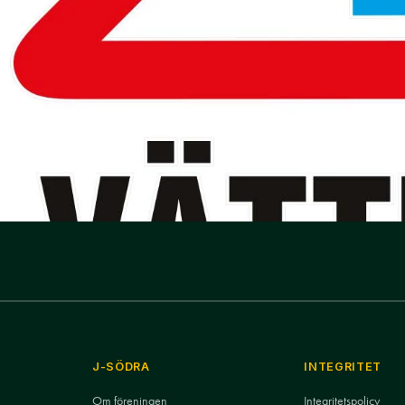
J-SÖDRA
INTEGRITET
Om föreningen
Integritetspolicy