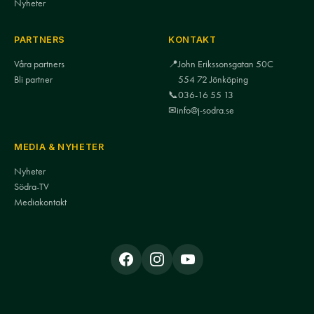
Nyheter
PARTNERS
KONTAKT
Våra partners
📍
John Erikssonsgatan 50C
Bli partner
554 72 Jönköping
📞
036-16 55 13
✉
info@j-sodra.se
MEDIA & NYHETER
Nyheter
Södra-TV
Mediakontakt