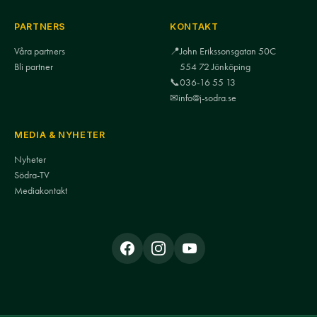
PARTNERS
KONTAKT
Våra partners
📍
John Erikssonsgatan 50C
Bli partner
554 72 Jönköping
📞
036-16 55 13
✉
info@j-sodra.se
MEDIA & NYHETER
Nyheter
Södra-TV
Mediakontakt