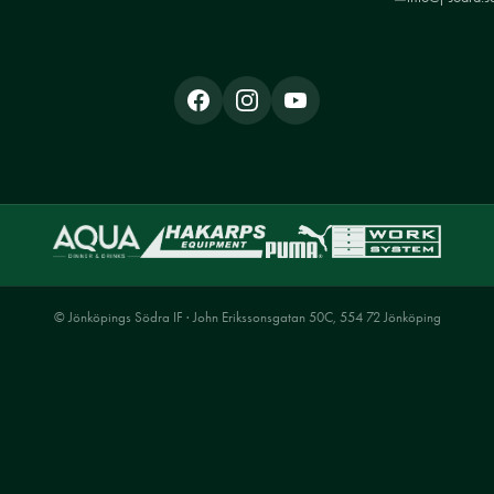
© Jönköpings Södra IF · John Erikssonsgatan 50C, 554 72 Jönköping