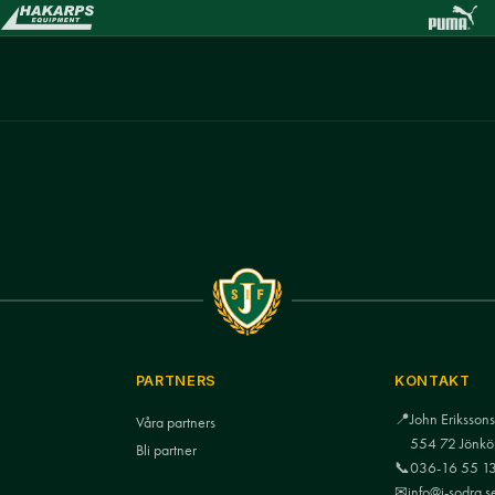
PARTNERS
KONTAKT
📍
John Eriksso
Våra partners
554 72 Jönkö
Bli partner
📞
036-16 55 1
✉
info@j-sodra.s