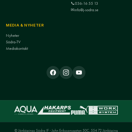
📞
036-16 55 13
✉
info@j-sodra.se
MEDIA & NYHETER
Nyheter
Södra-TV
Mediakontakt
© Jönköpings Södra IF · John Erikssonsgatan 50C, 554 72 Jönköping