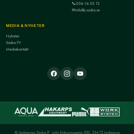
📞
036-16 55 13
✉
info@j-sodra.se
MEDIA & NYHETER
Nyheter
Södra-TV
Mediakontakt
© Jönköpings Södra IF · John Erikssonsgatan 50C, 554 72 Jönköping