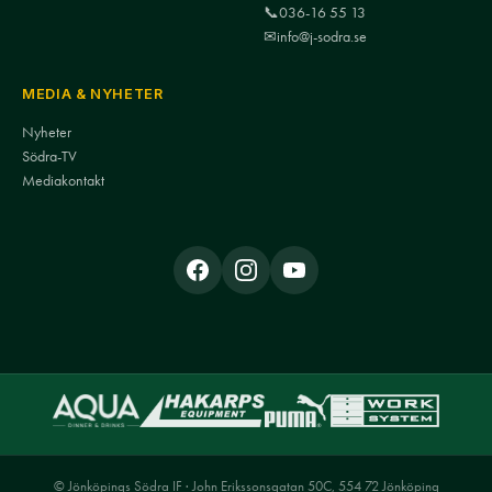
📞
036-16 55 13
✉
info@j-sodra.se
MEDIA & NYHETER
Nyheter
Södra-TV
Mediakontakt
© Jönköpings Södra IF · John Erikssonsgatan 50C, 554 72 Jönköping