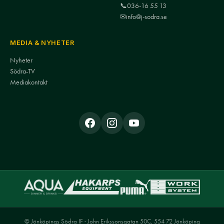
📞
036-16 55 13
✉
info@j-sodra.se
MEDIA & NYHETER
Nyheter
Södra-TV
Mediakontakt
© Jönköpings Södra IF · John Erikssonsgatan 50C, 554 72 Jönköping