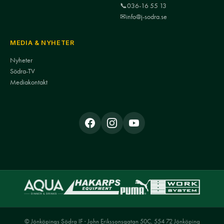
📞
036-16 55 13
✉
info@j-sodra.se
MEDIA & NYHETER
Nyheter
Södra-TV
Mediakontakt
© Jönköpings Södra IF · John Erikssonsgatan 50C, 554 72 Jönköping