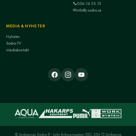
📞
036-16 55 13
✉
info@j-sodra.se
MEDIA & NYHETER
Nyheter
Södra-TV
Mediakontakt
© Jönköpings Södra IF · John Erikssonsgatan 50C, 554 72 Jönköping