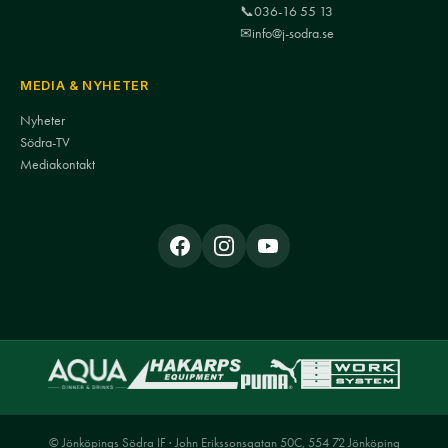
📞
036-16 55 13
✉
info@j-sodra.se
MEDIA & NYHETER
Nyheter
Södra-TV
Mediakontakt
© Jönköpings Södra IF · John Erikssonsgatan 50C, 554 72 Jönköping