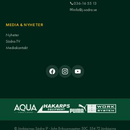
📞
036-16 55 13
✉
info@j-sodra.se
MEDIA & NYHETER
Nyheter
Södra-TV
Mediakontakt
© Jönköpings Södra IF · John Erikssonsgatan 50C, 554 72 Jönköping