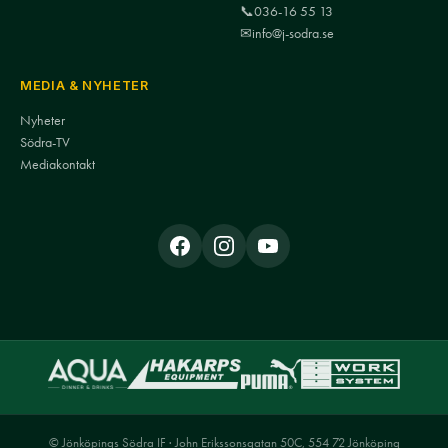
📞
036-16 55 13
✉
info@j-sodra.se
MEDIA & NYHETER
Nyheter
Södra-TV
Mediakontakt
© Jönköpings Södra IF · John Erikssonsgatan 50C, 554 72 Jönköping